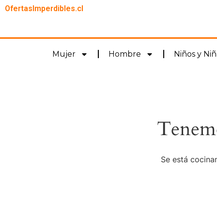
OfertasImperdibles.cl
Mujer
Hombre
Niños y Niñ
Tenemo
Se está cocinan