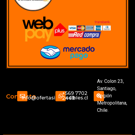
Av. Colon 23,
Santiago,
+569 7702
Región
Contacto
info@ofertasimperdibles.cl
2449
Metropolitana,
Chile.