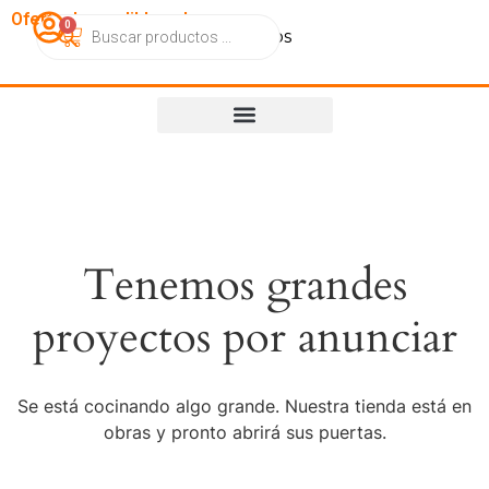
OfertasImperdibles.cl
0
Catálogo
Contacto
Nosotros
Tenemos grandes
proyectos por anunciar
Se está cocinando algo grande. Nuestra tienda está en
obras y pronto abrirá sus puertas.