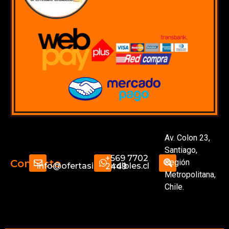
Av. Colon 23,
Santiago,
+569 7702
Región
Contacto
info@ofertasimperdibles.cl
2449
Metropolitana,
Chile.