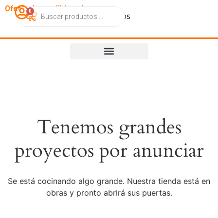
OfertasImperdibles.cl
0
Catálogo
Contacto
Nosotros
Tenemos grandes
proyectos por anunciar
Se está cocinando algo grande. Nuestra tienda está en
obras y pronto abrirá sus puertas.