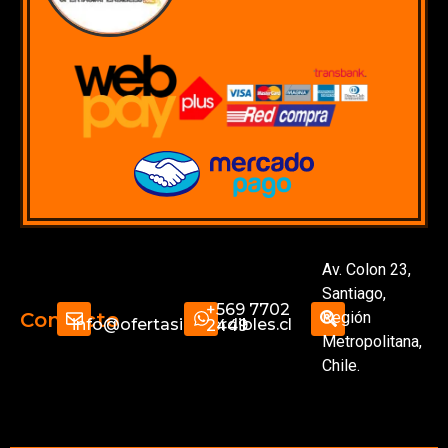
Av. Colon 23,
Santiago,
+569 7702
Región
Contacto
info@ofertasimperdibles.cl
2449
Metropolitana,
Chile.