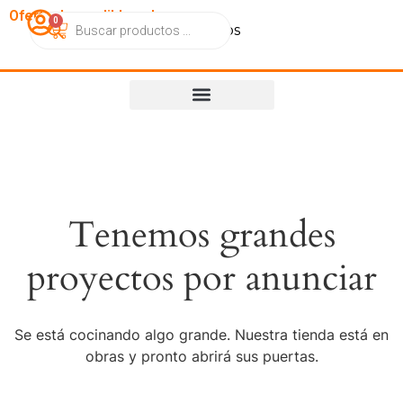
OfertasImperdibles.cl
0
Catálogo
Contacto
Nosotros
Tenemos grandes
proyectos por anunciar
Se está cocinando algo grande. Nuestra tienda está en
obras y pronto abrirá sus puertas.