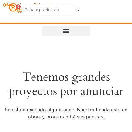
OfertasImperdibles.cl
0
Catálogo
Contacto
Nosotros
Tenemos grandes
proyectos por anunciar
Se está cocinando algo grande. Nuestra tienda está en
obras y pronto abrirá sus puertas.