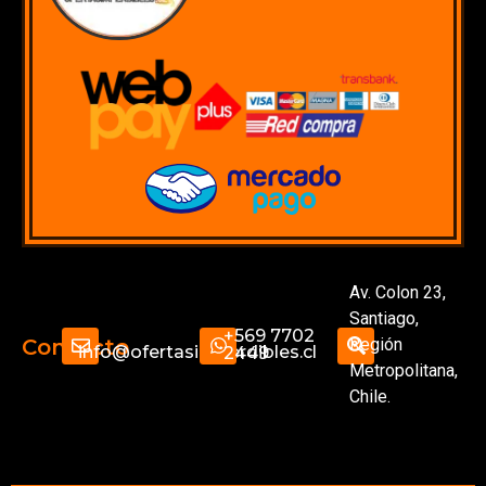
Av. Colon 23,
Santiago,
+569 7702
Región
Contacto
info@ofertasimperdibles.cl
2449
Metropolitana,
Chile.