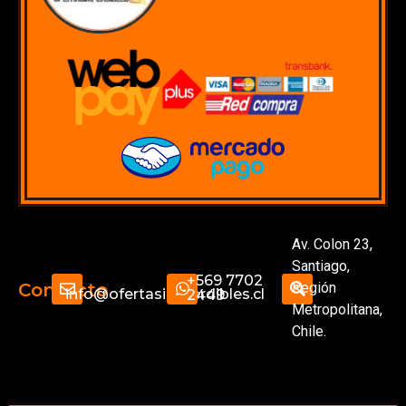
Av. Colon 23,
Santiago,
+569 7702
Región
Contacto
info@ofertasimperdibles.cl
2449
Metropolitana,
Chile.