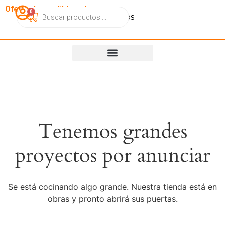
OfertasImperdibles.cl
0
Catálogo
Contacto
Nosotros
Tenemos grandes
proyectos por anunciar
Se está cocinando algo grande. Nuestra tienda está en
obras y pronto abrirá sus puertas.